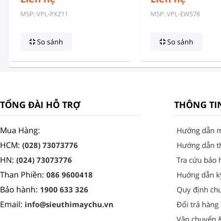
MSP: VPL-PXZ11
MSP: VPL-EW578
So sánh
So sánh
TỔNG ĐÀI HỖ TRỢ
THÔNG TI
Mua Hàng:
Hướng dẫn 
HCM:
(028) 73073776
Hướng dẫn t
HN:
(024) 73073776
Tra cứu bảo 
Than Phiền:
086 9600418
Huớng dẫn k
Bảo hành:
1900 633 326
Quy định ch
Email:
info@sieuthimaychu.vn
Đổi trả hàng
Vận chuyển 