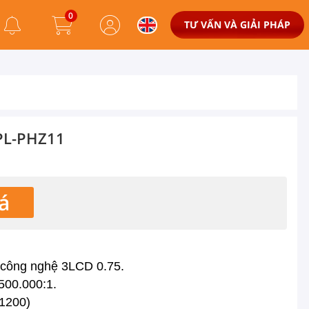
0
TƯ VẤN VÀ GIẢI PHÁP
PL-PHZ11
á
 công nghệ 3LCD 0.75.
500.000:1.
x1200)