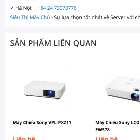
✓ Hà Nội:
+84 24 73073776
Siêu Thị Máy Chủ
- Sự lựa chọn tốt nhất về Server với c
SẢN PHẨM LIÊN QUAN
Máy Chiếu Sony VPL-PXZ11
Máy Chiếu Sony LCD
EW578
Liên hệ
Liên hệ