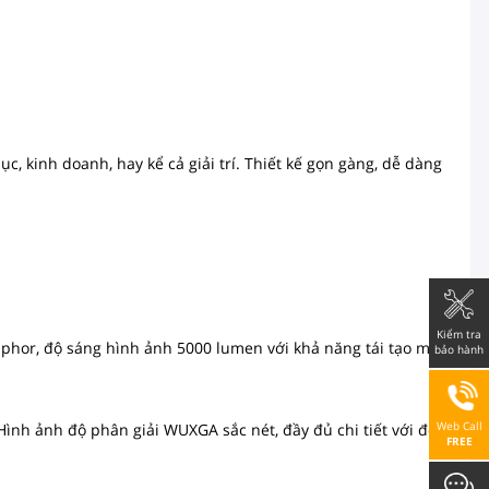
, kinh doanh, hay kể cả giải trí. Thiết kế gọn gàng, dễ dàng
Kiểm tra
osphor, độ sáng hình ảnh 5000 lumen với khả năng tái tạo màu
bảo hành
Web Call
Hình ảnh độ phân giải WUXGA sắc nét, đầy đủ chi tiết với độ
FREE