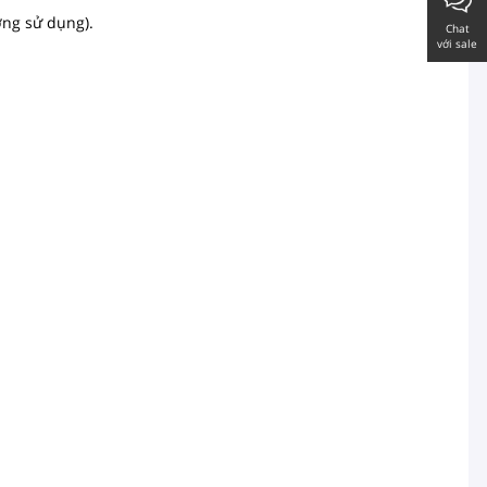
ờng sử dụng).
Chat
với sale