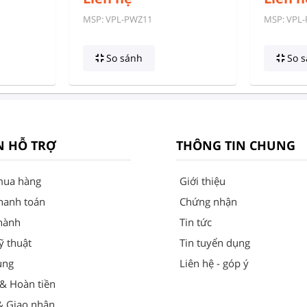
MSP: VPL-PWZ11
MSP: VPL-
So sánh
So s
N HỖ TRỢ
THÔNG TIN CHUNG
mua hàng
Giới thiệu
hanh toán
Chứng nhận
hành
Tin tức
ỹ thuật
Tin tuyển dụng
ung
Liên hệ - góp ý
 & Hoàn tiền
& Giao nhận