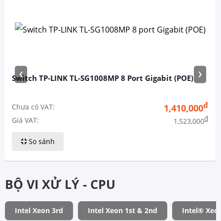
‹
›
Switch TP-LINK TL-SG1008MP 8 Port Gigabit (POE)
đ
Chưa có VAT:
1,410,000
đ
Giá VAT:
1,523,000
So sánh
BỘ VI XỬ LÝ - CPU
Intel Xeon 3rd
Intel Xeon 1st & 2nd
Intel® Xeo