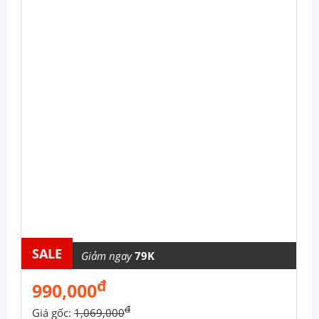
SALE
Giảm ngay
79K
đ
990,000
đ
Giá gốc:
1,069,000