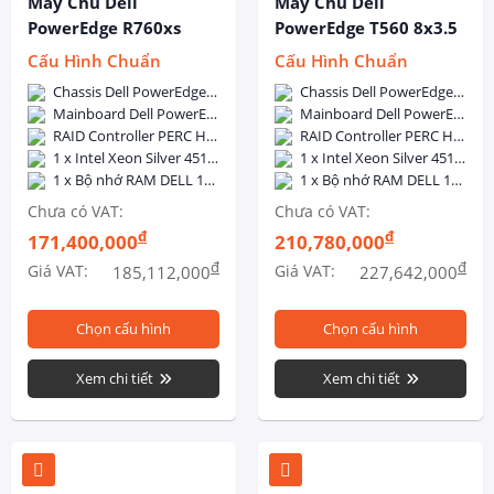
Máy Chủ Dell
Máy Chủ Dell
PowerEdge R760xs
PowerEdge T560 8x3.5
12x3.5 Inch + 2x2.5
Inch
Cấu Hình Chuẩn
Cấu Hình Chuẩn
Inch
Chassis Dell PowerEdge R760xs 12x3.5 inch + 2x2.5 inch - 2x800W Hotplug
Chassis Dell PowerEdge T560 8x3.5inch - 1 x 1400W Hot Plug PSU
Mainboard Dell PowerEdge R760xs
Mainboard Dell PowerEdge T560
RAID Controller PERC H755
RAID Controller PERC H755
1 x Intel Xeon Silver 4510 (12C/24T, 2.4GHz, 30MB Cache, 150W, DDR5-4400)
1 x Intel Xeon Silver 4510 (12C/24T, 2.4GHz, 30MB Cache, 150W, DDR5-4400)
1 x Bộ nhớ RAM DELL 16GB DDR5 5600MHz ECC Registered DIMM
1 x Bộ nhớ RAM DELL 16GB DDR5 5600MHz ECC Registered DIMM
Chưa có VAT:
Chưa có VAT:
đ
đ
171,400,000
210,780,000
đ
đ
Giá VAT:
Giá VAT:
185,112,000
227,642,000
Chọn cấu hình
Chọn cấu hình
Xem chi tiết
Xem chi tiết