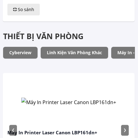
So sánh
THIẾT BỊ VĂN PHÒNG
Cyberview
Linh Kiện Văn Phòng Khác
Máy In - 
‹
›
Máy In Printer Laser Canon LBP161dn+