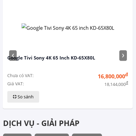
‹
›
Google Tivi Sony 4K 65 Inch KD-65X80L
đ
Chưa có VAT:
16,800,000
đ
Giá VAT:
18,144,000
So sánh
DỊCH VỤ - GIẢI PHÁP