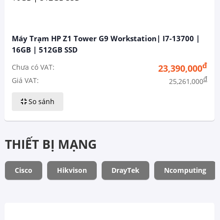
Máy Trạm HP Z1 Tower G9 Workstation| I7-13700 |
16GB | 512GB SSD
đ
Chưa có VAT:
23,390,000
đ
Giá VAT:
25,261,000
So sánh
THIẾT BỊ MẠNG
Cisco
Hikvison
DrayTek
Ncomputing