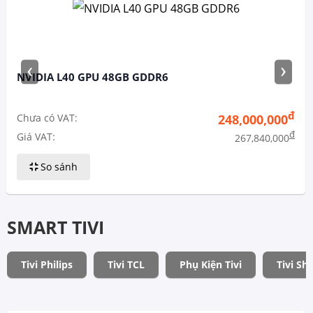
‹
›
NVIDIA L40 GPU 48GB GDDR6
đ
Chưa có VAT:
248,000,000
đ
Giá VAT:
267,840,000
So sánh
SMART TIVI
Tivi Philips
Tivi TCL
Phụ Kiện Tivi
Tivi Sh