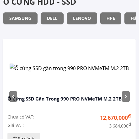
Ổ CỨNG HDD - SSD
SAMSUNG
DELL
LENOVO
HPE
Hãn
‹
›
Ổ Cứng SSD Gắn Trong 990 PRO NVMeTM M.2 2TB
đ
Chưa có VAT:
12,670,000
đ
Giá VAT:
13,684,000
So sánh