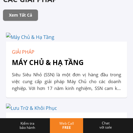
Xem Tất Cả
GIẢI PHÁP
MÁY CHỦ & HẠ TẦNG
Siêu Siêu Nhỏ (SSN) là một đơn vị hàng đầu trong
việc cung cấp giải pháp Máy Chủ cho các doanh
nghiệp. Với hơn 17 năm kinh nghiệm, SSN cam kết
đem đến cho khách hàng những sản phẩm Giải Pháp
và dịch vụ chất lượng, đáng tin cậy: Tư vấn, thiết kế,
triển khai, lắp đặt, cấu hình và vận hành hệ thống
máy chủ.
GIẢI PHÁP
Chat
Kiểm tra
Web Call
với sale
bảo hành
FREE