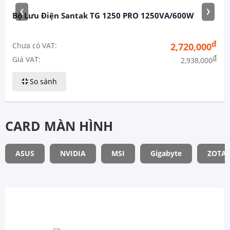
‹
›
Bộ Lưu Điện Santak TG 1250 PRO 1250VA/600W
đ
Chưa có VAT:
2,720,000
đ
Giá VAT:
2,938,000
So sánh
CARD MÀN HÌNH
ASUS
NVIDIA
MSI
Gigabyte
ZOTA