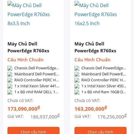
Máy Chủ Dell
Máy Chủ Dell
PowerEdge R760xs
PowerEdge R760xs
8x3.5 Inch
16x2.5 Inch
Cấu Hình Chuẩn
Cấu Hình Chuẩn
Chassis Dell PowerEdge R760xs 8x3.5-inch - Dual, Hot-plug, Power Supply Redundant (1+1), 800W
Chassis Dell PowerEdge R760xs 16x2.5-inch - Dual, Hot-plug, Power Supply Redundant (1+1), 800W
Mainboard Dell PowerEdge R760xs
Mainboard Dell PowerEdge R760xs
RAID Controller PERC H755
RAID Controller PERC H755
1 x Intel Xeon Silver 4410Y (12C/24T, 2.0GHz, 30MB Cache, 150W, DDR5-4000)
1 x Intel Xeon Silver 4509Y (8C/16T, 2.6GHz, 22.5MB Cache, 125W, DDR5-4400)
1 x Bộ nhớ RAM DELL 16GB DDR5 5600MHz ECC Registered DIMM
1 x Bộ nhớ Ram 16GB DDR5 5600 ECC RDIMM
Chưa có VAT:
Chưa có VAT:
đ
đ
173,090,000
163,200,000
đ
đ
Giá VAT:
Giá VAT:
186,937,000
176,256,000
Chọn cấu hình
Chọn cấu hình