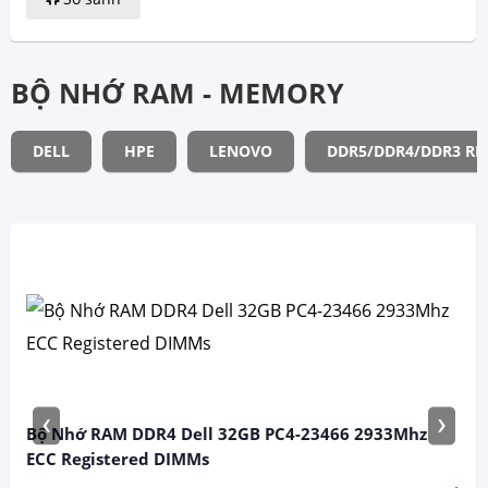
BỘ NHỚ RAM - MEMORY
DELL
HPE
LENOVO
DDR5/DDR4/DDR3 R
‹
›
Bộ Nhớ RAM DDR4 Dell 32GB PC4-23466 2933Mhz
ECC Registered DIMMs