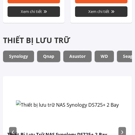
Xem chi tiết
Xem chi tiết
THIẾT BỊ LƯU TRỮ
Synology
Qnap
Asustor
WD
Seaga
‹
›
Thiết Bị Lưu Trữ NAS Synology DS725+ 2 Bay