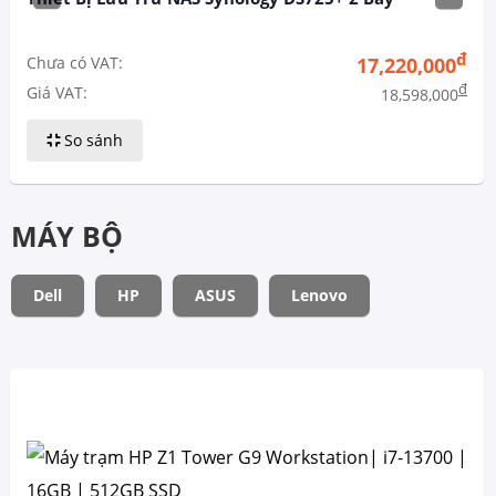
đ
Chưa có VAT:
17,220,000
đ
Giá VAT:
18,598,000
So sánh
MÁY BỘ
Dell
HP
ASUS
Lenovo