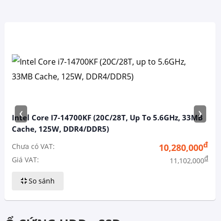
‹
›
Intel Core I7-14700KF (20C/28T, Up To 5.6GHz, 33MB
Cache, 125W, DDR4/DDR5)
đ
Chưa có VAT:
10,280,000
đ
Giá VAT:
11,102,000
So sánh