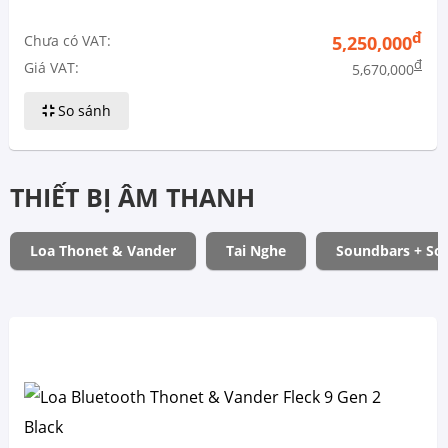
đ
Chưa có VAT:
5,250,000
đ
Giá VAT:
5,670,000
So sánh
THIẾT BỊ ÂM THANH
Loa Thonet & Vander
Tai Nghe
Soundbars + So