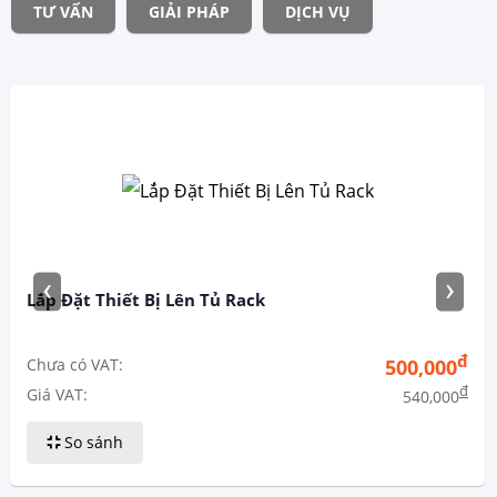
TƯ VẤN
GIẢI PHÁP
DỊCH VỤ
‹
›
Lắ́p Đặt Thiết Bị Lên Tủ Rack
đ
Chưa có VAT:
500,000
đ
Giá VAT:
540,000
So sánh