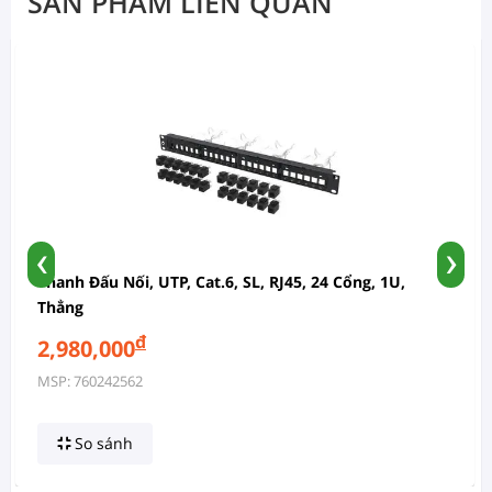
SẢN PHẨM LIÊN QUAN
‹
›
Thanh Đấu Nối, UTP, Cat.6, SL, RJ45, 24 Cổng, 1U,
Thẳng
đ
2,980,000
MSP: 760242562
So sánh