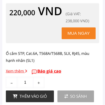
VND
220,000
(Giá VAT:
238,000 VND)
Ổ cắm STP, Cat.6A, T568A/T568B, SLX, RJ45, màu
hạnh nhân (SL1)
Báo giá cao
Xem thêm
–
+
THÊM VÀO GIỎ
SO SÁNH