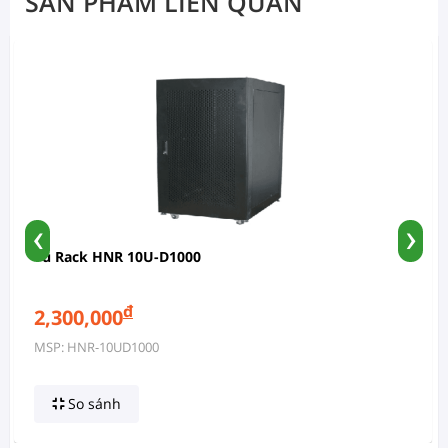
SẢN PHẨM LIÊN QUAN
‹
›
Tủ Rack HNR 10U-D1000
đ
2,300,000
MSP: HNR-10UD1000
So sánh