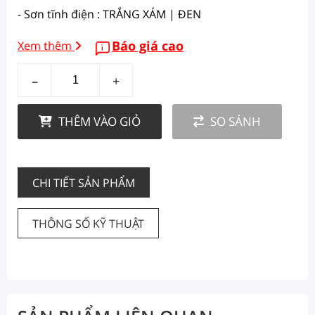
- Sơn tĩnh điện : TRẮNG XÁM | ĐEN
Báo giá cao
Xem thêm
–
+
THÊM VÀO GIỎ
SO SÁNH
CHI TIẾT SẢN PHẨM
THÔNG SỐ KỸ THUẬT