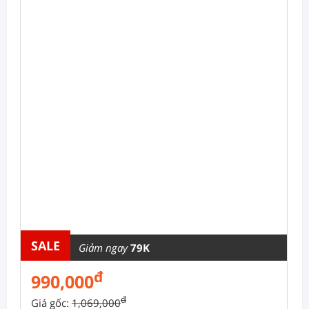
SALE
Giảm ngay
79K
đ
990,000
đ
Giá gốc:
1,069,000