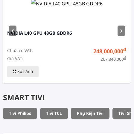
‹
›
NVIDIA L40 GPU 48GB GDDR6
đ
Chưa có VAT:
248,000,000
đ
Giá VAT:
267,840,000
So sánh
SMART TIVI
Tivi Philips
Tivi TCL
Phụ Kiện Tivi
Tivi Sh