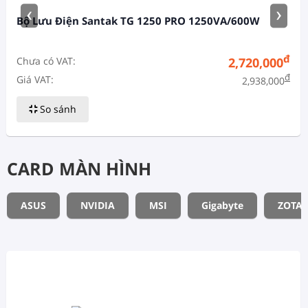
‹
›
Bộ Lưu Điện Santak TG 1250 PRO 1250VA/600W
đ
Chưa có VAT:
2,720,000
đ
Giá VAT:
2,938,000
So sánh
CARD MÀN HÌNH
ASUS
NVIDIA
MSI
Gigabyte
ZOTAC