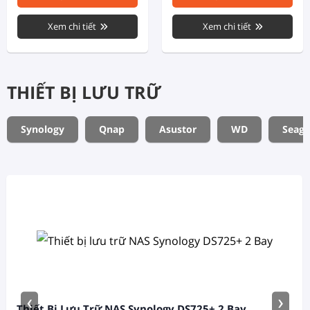
Xem chi tiết
Xem chi tiết
THIẾT BỊ LƯU TRỮ
Synology
Qnap
Asustor
WD
Seaga
‹
›
Thiết Bị Lưu Trữ NAS Synology DS725+ 2 Bay