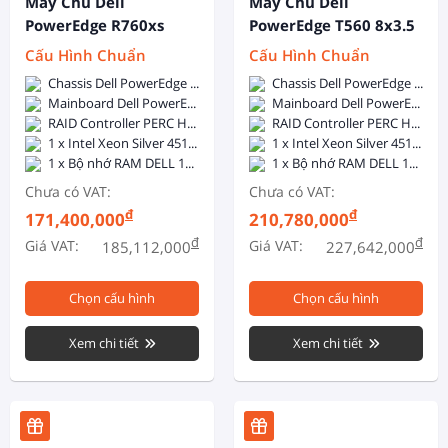
Máy Chủ Dell
Máy Chủ Dell
PowerEdge R760xs
PowerEdge T560 8x3.5
12x3.5 Inch + 2x2.5
Inch
Cấu Hình Chuẩn
Cấu Hình Chuẩn
Inch
Chassis Dell PowerEdge R760xs 12x3.5 inch + 2x2.5 inch - 2x800W Hotplug
Chassis Dell PowerEdge T560 8x3.5inch - 1 x 1400W Hot Plug PSU
Mainboard Dell PowerEdge R760xs
Mainboard Dell PowerEdge T560
RAID Controller PERC H755
RAID Controller PERC H755
1 x Intel Xeon Silver 4510 (12C/24T, 2.4GHz, 30MB Cache, 150W, DDR5-4400)
1 x Intel Xeon Silver 4510 (12C/24T, 2.4GHz, 30MB Cache, 150W, DDR5-4400)
1 x Bộ nhớ RAM DELL 16GB DDR5 5600MHz ECC Registered DIMM
1 x Bộ nhớ RAM DELL 16GB DDR5 5600MHz ECC Registered DIMM
Chưa có VAT:
Chưa có VAT:
đ
đ
171,400,000
210,780,000
đ
đ
Giá VAT:
Giá VAT:
185,112,000
227,642,000
Chọn cấu hình
Chọn cấu hình
Xem chi tiết
Xem chi tiết