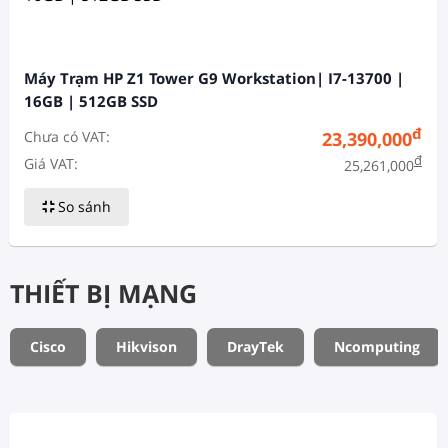
Máy Trạm HP Z1 Tower G9 Workstation| I7-13700 |
16GB | 512GB SSD
đ
Chưa có VAT:
23,390,000
đ
Giá VAT:
25,261,000
So sánh
THIẾT BỊ MẠNG
Cisco
Hikvison
DrayTek
Ncomputing