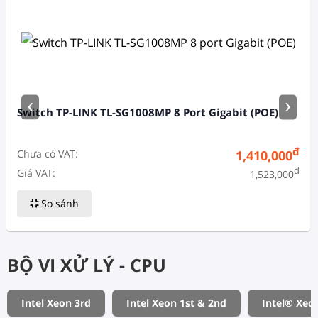
‹
›
Switch TP-LINK TL-SG1008MP 8 Port Gigabit (POE)
đ
Chưa có VAT:
1,410,000
đ
Giá VAT:
1,523,000
So sánh
BỘ VI XỬ LÝ - CPU
Intel Xeon 3rd
Intel Xeon 1st & 2nd
Intel® Xeo