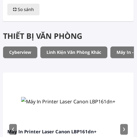
So sánh
THIẾT BỊ VĂN PHÒNG
Cyberview
Linh Kiện Văn Phòng Khác
Máy In - 
‹
›
Máy In Printer Laser Canon LBP161dn+