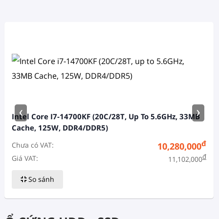
‹
›
Intel Core I7-14700KF (20C/28T, Up To 5.6GHz, 33MB
Cache, 125W, DDR4/DDR5)
đ
Chưa có VAT:
10,280,000
đ
Giá VAT:
11,102,000
So sánh