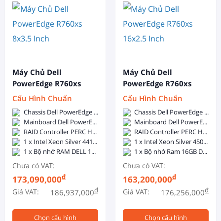
Máy Chủ Dell
Máy Chủ Dell
PowerEdge R760xs
PowerEdge R760xs
8x3.5 Inch
16x2.5 Inch
Cấu Hình Chuẩn
Cấu Hình Chuẩn
Chassis Dell PowerEdge R760xs 8x3.5-inch - Dual, Hot-plug, Power Supply Redundant (1+1), 800W
Chassis Dell PowerEdge R760xs 16x2.5-inch - Dual, Hot-plug, Power Supply Redundant (1+1), 800W
Mainboard Dell PowerEdge R760xs
Mainboard Dell PowerEdge R760xs
RAID Controller PERC H755
RAID Controller PERC H755
1 x Intel Xeon Silver 4410Y (12C/24T, 2.0GHz, 30MB Cache, 150W, DDR5-4000)
1 x Intel Xeon Silver 4509Y (8C/16T, 2.6GHz, 22.5MB Cache, 125W, DDR5-4400)
1 x Bộ nhớ RAM DELL 16GB DDR5 5600MHz ECC Registered DIMM
1 x Bộ nhớ Ram 16GB DDR5 5600 ECC RDIMM
Chưa có VAT:
Chưa có VAT:
đ
đ
173,090,000
163,200,000
đ
đ
Giá VAT:
Giá VAT:
186,937,000
176,256,000
Chọn cấu hình
Chọn cấu hình