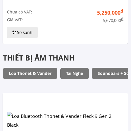
đ
Chưa có VAT:
5,250,000
đ
Giá VAT:
5,670,000
So sánh
THIẾT BỊ ÂM THANH
Loa Thonet & Vander
Tai Nghe
Soundbars + So