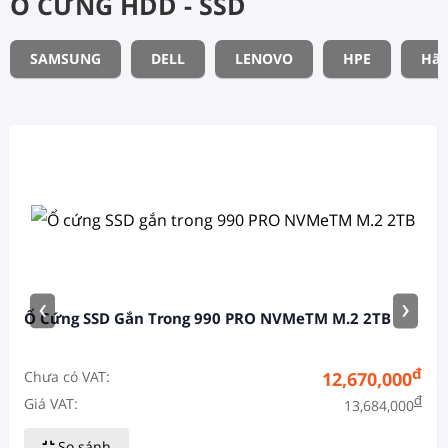
Ổ CỨNG HDD - SSD
SAMSUNG
DELL
LENOVO
HPE
Hãn
‹
›
Ổ Cứng SSD Gắn Trong 990 PRO NVMeTM M.2 2TB
đ
Chưa có VAT:
12,670,000
đ
Giá VAT:
13,684,000
So sánh