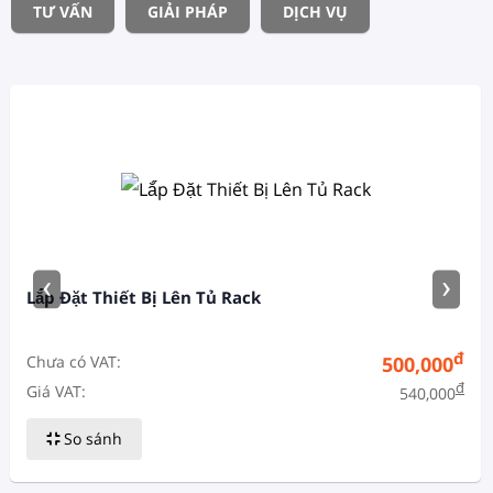
TƯ VẤN
GIẢI PHÁP
DỊCH VỤ
‹
›
Lắ́p Đặt Thiết Bị Lên Tủ Rack
đ
Chưa có VAT:
500,000
đ
Giá VAT:
540,000
So sánh