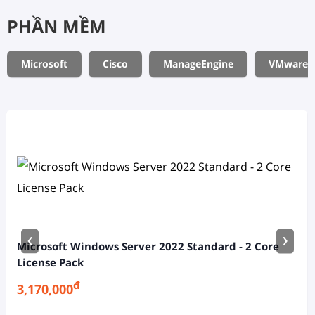
PHẦN MỀM
Microsoft
Cisco
ManageEngine
VMware
‹
›
Microsoft Windows Server 2022 Standard - 2 Core
License Pack
đ
3,170,000