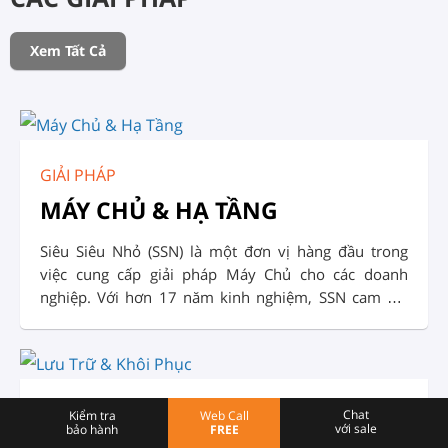
Xem Tất Cả
GIẢI PHÁP
MÁY CHỦ & HẠ TẦNG
Siêu Siêu Nhỏ (SSN) là một đơn vị hàng đầu trong
việc cung cấp giải pháp Máy Chủ cho các doanh
nghiệp. Với hơn 17 năm kinh nghiệm, SSN cam kết
đem đến cho khách hàng những sản phẩm Giải Pháp
và dịch vụ chất lượng, đáng tin cậy: Tư vấn, thiết kế,
triển khai, lắp đặt, cấu hình và vận hành hệ thống
máy chủ.
GIẢI PHÁP
Chat
Kiểm tra
Web Call
với sale
bảo hành
FREE