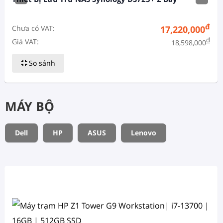
đ
Chưa có VAT:
17,220,000
đ
Giá VAT:
18,598,000
So sánh
MÁY BỘ
Dell
HP
ASUS
Lenovo