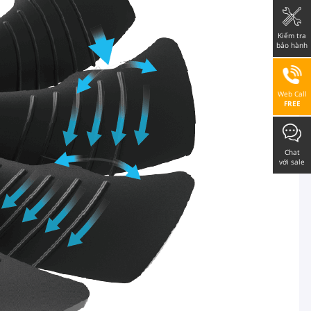
Kiểm tra
bảo hành
Web Call
FREE
Chat
với sale