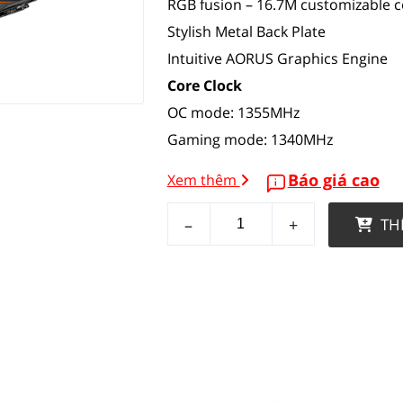
RGB fusion – 16.7M customizable co
Stylish Metal Back Plate
Intuitive AORUS Graphics Engine
Core Clock
OC mode: 1355MHz
Gaming mode: 1340MHz
Báo giá cao
Xem thêm
–
+
TH