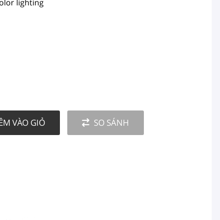
lor lighting
ÊM VÀO GIỎ
SO SÁNH