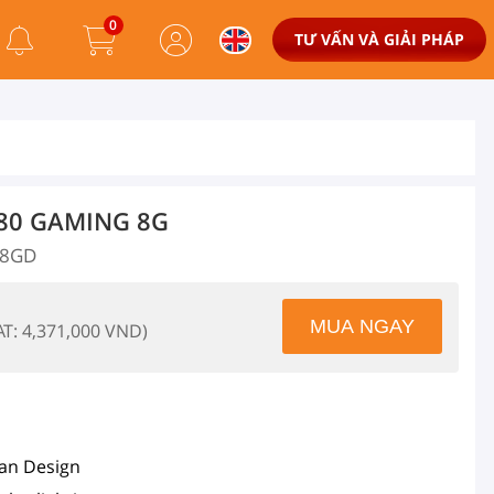
0
TƯ VẤN VÀ GIẢI PHÁP
580 GAMING 8G
-8GD
AT: 4,371,000 VND)
an Design