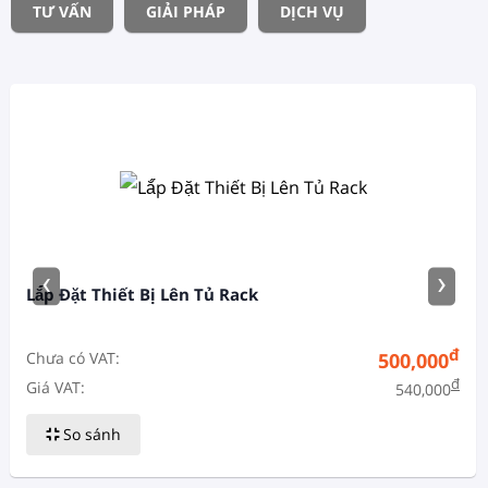
TƯ VẤN
GIẢI PHÁP
DỊCH VỤ
‹
›
Lắ́p Đặt Thiết Bị Lên Tủ Rack
đ
Chưa có VAT:
500,000
đ
Giá VAT:
540,000
So sánh