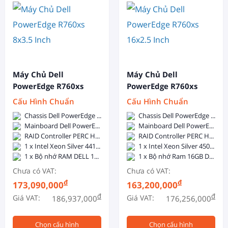
Máy Chủ Dell
Máy Chủ Dell
PowerEdge R760xs
PowerEdge R760xs
8x3.5 Inch
16x2.5 Inch
Cấu Hình Chuẩn
Cấu Hình Chuẩn
Chassis Dell PowerEdge R760xs 8x3.5-inch - Dual, Hot-plug, Power Supply Redundant (1+1), 800W
Chassis Dell PowerEdge R760xs 16x2.5-inch - Dual, Hot-plug, Power Supply Redundant (1+1), 800W
Mainboard Dell PowerEdge R760xs
Mainboard Dell PowerEdge R760xs
RAID Controller PERC H755
RAID Controller PERC H755
1 x Intel Xeon Silver 4410Y (12C/24T, 2.0GHz, 30MB Cache, 150W, DDR5-4000)
1 x Intel Xeon Silver 4509Y (8C/16T, 2.6GHz, 22.5MB Cache, 125W, DDR5-4400)
1 x Bộ nhớ RAM DELL 16GB DDR5 5600MHz ECC Registered DIMM
1 x Bộ nhớ Ram 16GB DDR5 5600 ECC RDIMM
Chưa có VAT:
Chưa có VAT:
đ
đ
173,090,000
163,200,000
đ
đ
Giá VAT:
Giá VAT:
186,937,000
176,256,000
Chọn cấu hình
Chọn cấu hình