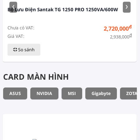
‹
›
Bộ Lưu Điện Santak TG 1250 PRO 1250VA/600W
đ
Chưa có VAT:
2,720,000
đ
Giá VAT:
2,938,000
So sánh
CARD MÀN HÌNH
ASUS
NVIDIA
MSI
Gigabyte
ZOTAC