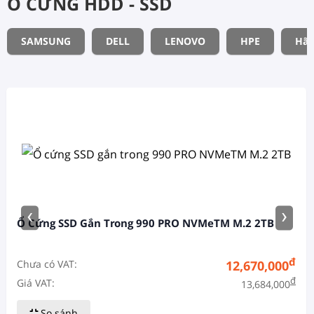
Ổ CỨNG HDD - SSD
SAMSUNG
DELL
LENOVO
HPE
Hãn
‹
›
Ổ Cứng SSD Gắn Trong 990 PRO NVMeTM M.2 2TB
đ
Chưa có VAT:
12,670,000
đ
Giá VAT:
13,684,000
So sánh