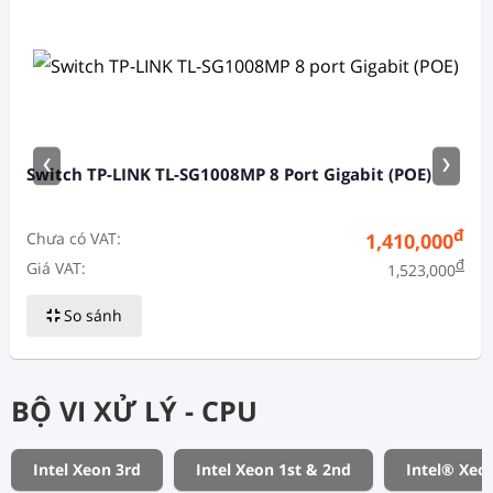
‹
›
Switch TP-LINK TL-SG1008MP 8 Port Gigabit (POE)
đ
Chưa có VAT:
1,410,000
đ
Giá VAT:
1,523,000
So sánh
BỘ VI XỬ LÝ - CPU
Intel Xeon 3rd
Intel Xeon 1st & 2nd
Intel® Xeo