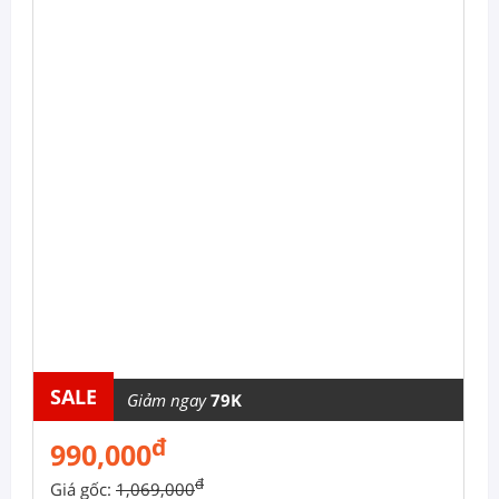
SALE
Giảm ngay
79K
đ
990,000
đ
Giá gốc:
1,069,000