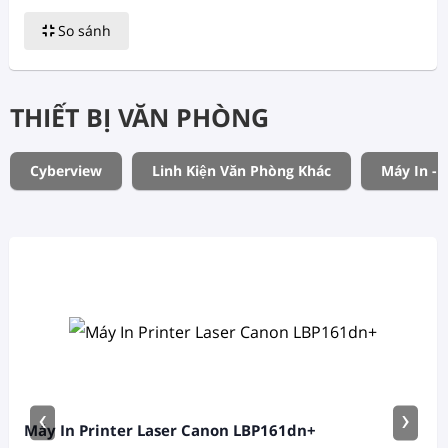
So sánh
THIẾT BỊ VĂN PHÒNG
Cyberview
Linh Kiện Văn Phòng Khác
Máy In - 
‹
›
Máy In Printer Laser Canon LBP161dn+