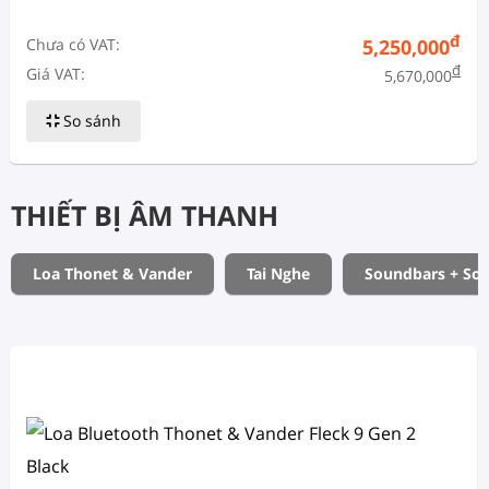
đ
Chưa có VAT:
5,250,000
đ
Giá VAT:
5,670,000
So sánh
THIẾT BỊ ÂM THANH
Loa Thonet & Vander
Tai Nghe
Soundbars + So