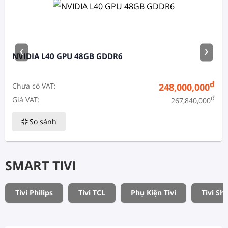
‹
›
NVIDIA L40 GPU 48GB GDDR6
đ
Chưa có VAT:
248,000,000
đ
Giá VAT:
267,840,000
So sánh
SMART TIVI
Tivi Philips
Tivi TCL
Phụ Kiện Tivi
Tivi Sh