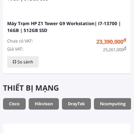
Máy Trạm HP Z1 Tower G9 Workstation| I7-13700 |
16GB | 512GB SSD
đ
Chưa có VAT:
23,390,000
đ
Giá VAT:
25,261,000
So sánh
THIẾT BỊ MẠNG
Cisco
Hikvison
DrayTek
Ncomputing