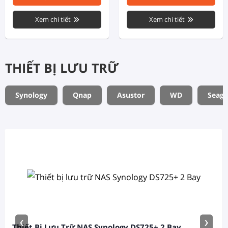
Xem chi tiết
Xem chi tiết
THIẾT BỊ LƯU TRỮ
Synology
Qnap
Asustor
WD
Seaga
‹
›
Thiết Bị Lưu Trữ NAS Synology DS725+ 2 Bay