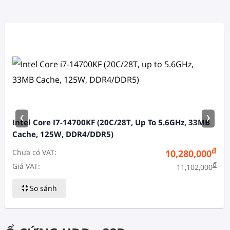
‹
›
Intel Core I7-14700KF (20C/28T, Up To 5.6GHz, 33MB
Cache, 125W, DDR4/DDR5)
đ
Chưa có VAT:
10,280,000
đ
Giá VAT:
11,102,000
So sánh