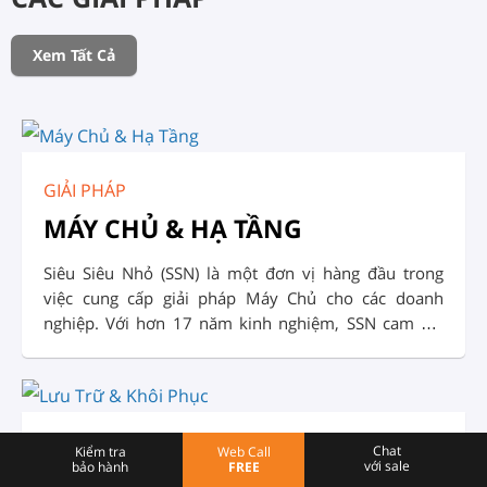
Xem Tất Cả
GIẢI PHÁP
MÁY CHỦ & HẠ TẦNG
Siêu Siêu Nhỏ (SSN) là một đơn vị hàng đầu trong
việc cung cấp giải pháp Máy Chủ cho các doanh
nghiệp. Với hơn 17 năm kinh nghiệm, SSN cam kết
đem đến cho khách hàng những sản phẩm Giải Pháp
và dịch vụ chất lượng, đáng tin cậy: Tư vấn, thiết kế,
triển khai, lắp đặt, cấu hình và vận hành hệ thống
máy chủ.
GIẢI PHÁP
Chat
Kiểm tra
Web Call
với sale
bảo hành
FREE