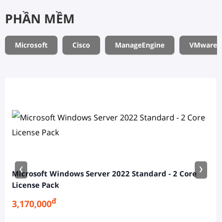
PHẦN MỀM
Microsoft
Cisco
ManageEngine
VMware
‹
›
Microsoft Windows Server 2022 Standard - 2 Core
License Pack
đ
3,170,000