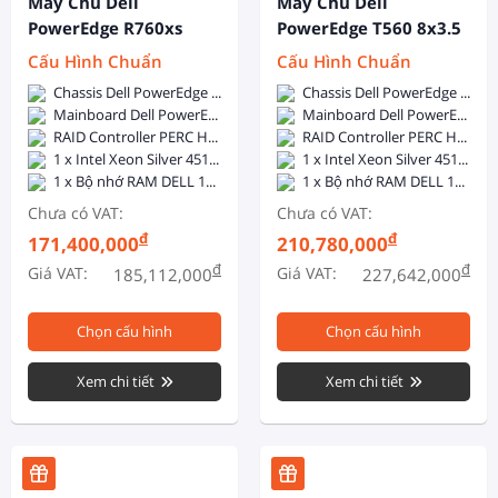
Máy Chủ Dell
Máy Chủ Dell
PowerEdge R760xs
PowerEdge T560 8x3.5
12x3.5 Inch + 2x2.5
Inch
Cấu Hình Chuẩn
Cấu Hình Chuẩn
Inch
Chassis Dell PowerEdge R760xs 12x3.5 inch + 2x2.5 inch - 2x800W Hotplug
Chassis Dell PowerEdge T560 8x3.5inch - 1 x 1400W Hot Plug PSU
Mainboard Dell PowerEdge R760xs
Mainboard Dell PowerEdge T560
RAID Controller PERC H755
RAID Controller PERC H755
1 x Intel Xeon Silver 4510 (12C/24T, 2.4GHz, 30MB Cache, 150W, DDR5-4400)
1 x Intel Xeon Silver 4510 (12C/24T, 2.4GHz, 30MB Cache, 150W, DDR5-4400)
1 x Bộ nhớ RAM DELL 16GB DDR5 5600MHz ECC Registered DIMM
1 x Bộ nhớ RAM DELL 16GB DDR5 5600MHz ECC Registered DIMM
Chưa có VAT:
Chưa có VAT:
đ
đ
171,400,000
210,780,000
đ
đ
Giá VAT:
Giá VAT:
185,112,000
227,642,000
Chọn cấu hình
Chọn cấu hình
Xem chi tiết
Xem chi tiết