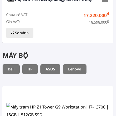
đ
Chưa có VAT:
17,220,000
đ
Giá VAT:
18,598,000
So sánh
MÁY BỘ
Dell
HP
ASUS
Lenovo