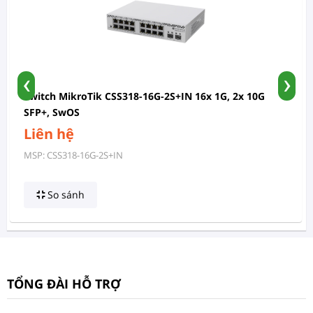
‹
›
Switch MikroTik CSS318-16G-2S+IN 16x 1G, 2x 10G
SFP+, SwOS
Liên hệ
MSP: CSS318-16G-2S+IN
So sánh
TỔNG ĐÀI HỖ TRỢ