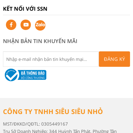
KẾT NỐI VỚI SSN
NHẬN BẢN TIN KHUYẾN MÃI
ĐĂNG KÝ
CÔNG TY TNHH SIÊU SIÊU NHỎ
MST/ĐKKD/QĐTL: 0305449167
Trụ Sở Doanh Nghiệp: 344 Huỳnh Tấn Phát, Phường Tân