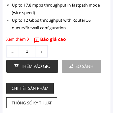
Up to 17.8 mpps throughput in fastpath mode
(wire speed)
Up to 12 Gbps throughput with RouterOS
queue/firewall configuration
Báo giá cao
Xem thêm
–
+
THÊM VÀO GIỎ
SO SÁNH
CHI TIẾT SẢN PHẨM
THÔNG SỐ KỸ THUẬT