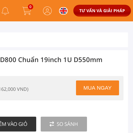
0
TƯ VẤN VÀ GIẢI PHÁP
CD800 Chuẩn 19inch 1U D550mm
 162,000 VND)
ÊM VÀO GIỎ
SO SÁNH