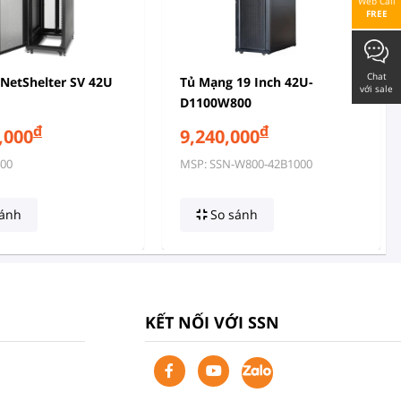
Web Call
FREE
Chat
NetShelter SV 42U
Tủ Mạng 19 Inch 42U-
với sale
D1100W800
đ
đ
,000
9,240,000
00
MSP: SSN-W800-42B1000
ánh
So sánh
KẾT NỐI VỚI SSN