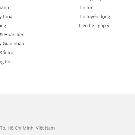
hành
Tin tức
ỹ thuật
Tin tuyển dụng
ung
Liên hệ - góp ý
 & Hoàn tiền
& Giao nhận
ổi trả
g tin
Tp. Hồ Chí Minh, Việt Nam