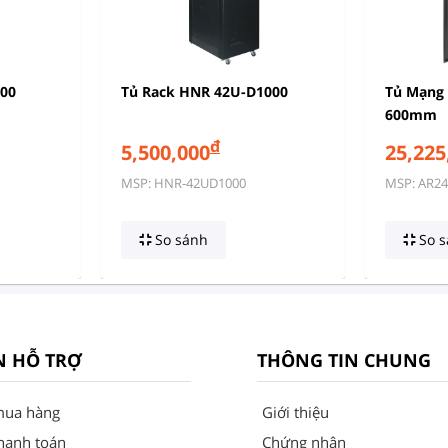
800
Tủ Rack HNR 42U-D1000
Tủ Mạng 
600mm
đ
5,500,000
25,225
MSP: HNR-42UD1000
MSP: AR24
So sánh
So s
N HỖ TRỢ
THÔNG TIN CHUNG
mua hàng
Giới thiệu
hanh toán
Chứng nhận