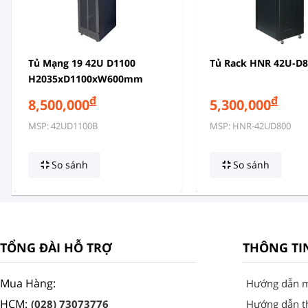
Tủ Mạng 19 42U D1100
Tủ Rack HNR 42U-D
H2035xD1100xW600mm
đ
đ
8,500,000
5,300,000
MSP: 42UD1100B
MSP: HNR-42UD800
So sánh
So sánh
TỔNG ĐÀI HỖ TRỢ
THÔNG TI
Mua Hàng:
Hướng dẫn 
HCM:
(028) 73073776
Hướng dẫn t