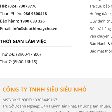
HN:
(024) 73073776
Tra cứu bảo 
Than Phiền:
086 9600418
Huớng dẫn k
Bảo hành:
1900 633 326
Quy định ch
Email:
info@sieuthimaychu.vn
Đổi trả hàng
Vận chuyển 
THỜI GIAN LÀM VIỆC
Bảo Hành & Đ
Bảo mật thôn
Thứ 2-6: (8h00-17h00)
Thứ 7: (8h00-16h15)
CÔNG TY TNHH SIÊU SIÊU NHỎ
MST/ĐKKD/QĐTL: 0305449167
Trụ Sở Doanh Nghiệp: 344 Huỳnh Tấn Phát, Phường Tân Thuận, 