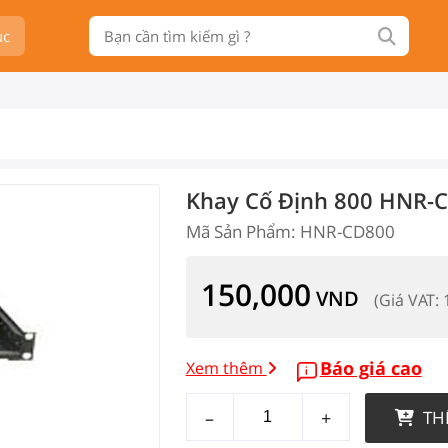
ục
Khay Cố Định 800 HNR-
Mã Sản Phẩm: HNR-CD800
150,000
VND
(Giá VAT:
Báo giá cao
Xem thêm
–
+
TH