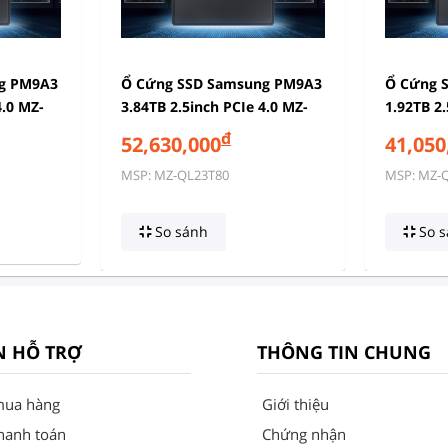
g PM9A3
Ổ Cứng SSD Samsung PM9A3
Ổ Cứng 
4.0 MZ-
3.84TB 2.5inch PCIe 4.0 MZ-
1.92TB 2.
HBLA)
QL23T80 (MZQL23T8HCLS)
QL21T90
đ
52,630,000
41,050
MSP: MZ-QL23T80
MSP: MZ-
So sánh
So s
N HỖ TRỢ
THÔNG TIN CHUNG
mua hàng
Giới thiệu
hanh toán
Chứng nhận