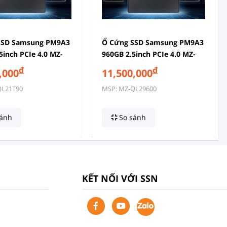
SSD Samsung PM9A3
Ổ Cứng SSD Samsung PM9A3
5inch PCIe 4.0 MZ-
960GB 2.5inch PCIe 4.0 MZ-
 (MZQL21T9HCJR)
QL29600 (MZQL2960HCJR)
đ
đ
,000
11,500,000
QL21T90
MSP: MZ-QL29600
ánh
So sánh
KẾT NỐI VỚI SSN