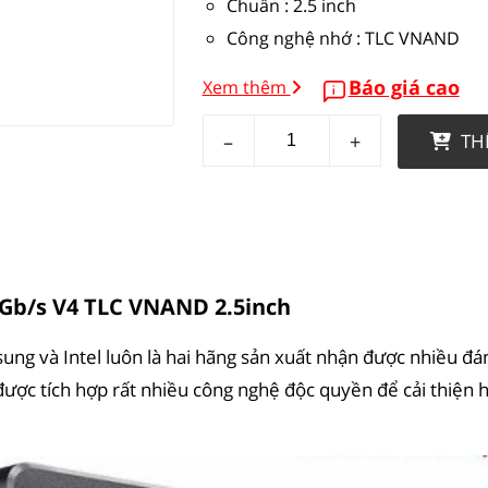
Chuẩn : 2.5 inch
Công nghệ nhớ : TLC VNAND
Báo giá cao
Xem thêm
–
+
TH
Gb/s V4 TLC VNAND 2.5inch
ung và Intel luôn là hai hãng sản xuất nhận được nhiều đá
được tích hợp rất nhiều công nghệ độc quyền để cải thiện h