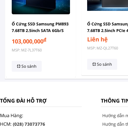
Ổ Cứng SSD Samsung PM893
Ổ Cứng SSD Samsun
7.68TB 2.5inch SATA 6Gb/s
7.68TB 2.5inch PCIe 
MZ-7L37T60 (MZ7L37T6HBLA)
QL27T60 (MZQL27T6
Liên hệ
đ
103,000,000
MSP: MZ-QL27T60
MSP: MZ-7L37T60
So sánh
So sánh
TỔNG ĐÀI HỖ TRỢ
THÔNG TI
Mua Hàng:
Hướng dẫn 
HCM:
(028) 73073776
Hướng dẫn t