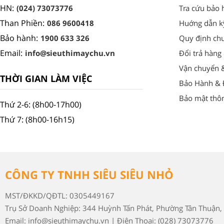
HN:
(024) 73073776
Tra cứu bảo 
Than Phiền:
086 9600418
Huớng dẫn k
Bảo hành:
1900 633 326
Quy định ch
Email:
info@sieuthimaychu.vn
Đổi trả hàng
Vận chuyển 
THỜI GIAN LÀM VIỆC
Bảo Hành & Đ
Bảo mật thôn
Thứ 2-6: (8h00-17h00)
Thứ 7: (8h00-16h15)
CÔNG TY TNHH SIÊU SIÊU NHỎ
MST/ĐKKD/QĐTL: 0305449167
Trụ Sở Doanh Nghiệp: 344 Huỳnh Tấn Phát, Phường Tân Thuận, 
Email: info@sieuthimaychu.vn | Điện Thoại: (028) 73073776