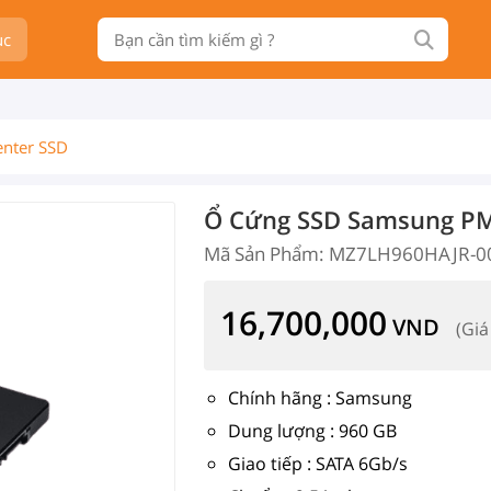
ục
enter SSD
Ổ Cứng SSD Samsung PM
Mã Sản Phẩm: MZ7LH960HAJR-0
16,700,000
VND
(Giá
Chính hãng : Samsung
Dung lượng : 960 GB
Giao tiếp : SATA 6Gb/s