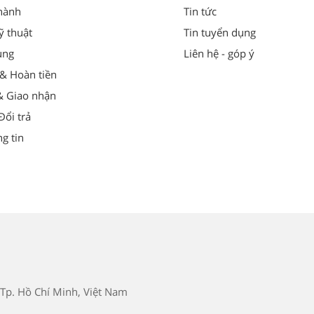
hành
Tin tức
ỹ thuật
Tin tuyển dụng
ung
Liên hệ - góp ý
 & Hoàn tiền
& Giao nhận
ổi trả
g tin
Tp. Hồ Chí Minh, Việt Nam