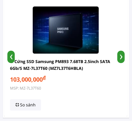
‹
›
Ổ Cứng SSD Samsung PM893 7.68TB 2.5inch SATA
6Gb/s MZ-7L37T60 (MZ7L37T6HBLA)
đ
103,000,000
MSP: MZ-7L37T60
So sánh