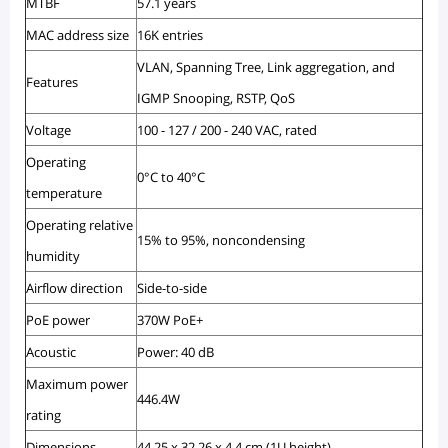
MTBF
57.1 years
MAC address size
16K entries
VLAN, Spanning Tree, Link aggregation, and
Features
IGMP Snooping, RSTP, QoS
Voltage
100 - 127 / 200 - 240 VAC, rated
Operating
0°C to 40°C
temperature
Operating relative
15% to 95%, noncondensing
humidity
Airflow direction
Side-to-side
PoE power
370W PoE+
Acoustic
Power: 40 dB
Maximum power
446.4W
rating
Dimensions
44.25 x 32.26 x 4.4 cm (1U height)