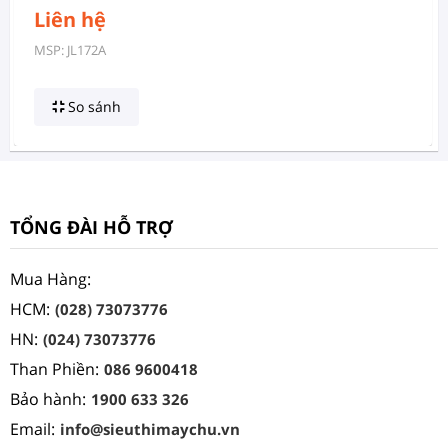
Liên hệ
MSP: JL172A
So sánh
TỔNG ĐÀI HỖ TRỢ
Mua Hàng:
HCM:
(028) 73073776
HN:
(024) 73073776
Than Phiền:
086 9600418
Bảo hành:
1900 633 326
Email:
info@sieuthimaychu.vn