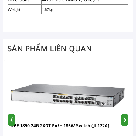
Weight
4.67kg
SẢN PHẨM LIÊN QUAN
‹
›
HPE 1850 24G 2XGT PoE+ 185W Switch (JL172A)