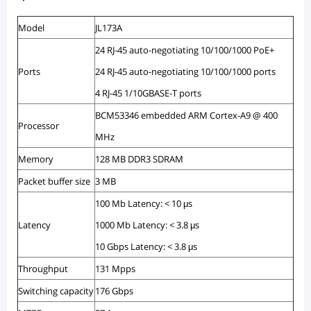
Model
JL173A
24 RJ-45 auto-negotiating 10/100/1000 PoE+
Ports
24 RJ-45 auto-negotiating 10/100/1000 ports
4 RJ-45 1/10GBASE-T ports
BCM53346 embedded ARM Cortex-A9 @ 400
Processor
MHz
Memory
128 MB DDR3 SDRAM
Packet buffer size
3 MB
100 Mb Latency: < 10 μs
Latency
1000 Mb Latency: < 3.8 μs
10 Gbps Latency: < 3.8 μs
Throughput
131 Mpps
Switching capacity
176 Gbps