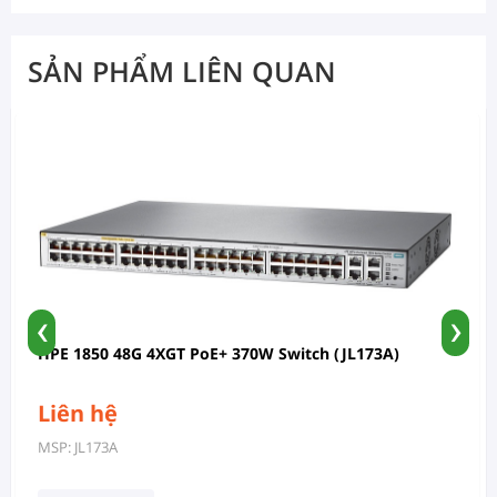
SẢN PHẨM LIÊN QUAN
‹
›
HPE 1850 48G 4XGT PoE+ 370W Switch (JL173A)
Liên hệ
MSP: JL173A