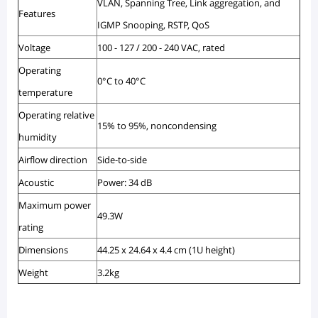
VLAN, Spanning Tree, Link aggregation, and
Features
IGMP Snooping, RSTP, QoS
Voltage
100 - 127 / 200 - 240 VAC, rated
Operating
0°C to 40°C
temperature
Operating relative
15% to 95%, noncondensing
humidity
Airflow direction
Side-to-side
Acoustic
Power: 34 dB
Maximum power
49.3W
rating
Dimensions
44.25 x 24.64 x 4.4 cm (1U height)
Weight
3.2kg