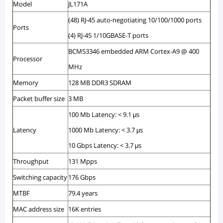
Model
JL171A
(48) RJ-45 auto-negotiating 10/100/1000 ports
Ports
(4) RJ-45 1/10GBASE-T ports
BCM53346 embedded ARM Cortex-A9 @ 400
Processor
MHz
Memory
128 MB DDR3 SDRAM
Packet buffer size
3 MB
100 Mb Latency: < 9.1 μs
Latency
1000 Mb Latency: < 3.7 μs
10 Gbps Latency: < 3.7 μs
Throughput
131 Mpps
Switching capacity
176 Gbps
MTBF
79.4 years
MAC address size
16K entries