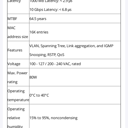
Latency
1000 Mb Latency: < 2.9 μs
10 Gbps Latency: < 6.8 μs
MTBF
64.5 years
MAC
16K entries
address size
VLAN, Spanning Tree, Link aggregation, and IGMP
Features
Snooping, RSTP, QoS
Voltage
100 - 127 / 200 - 240 VAC, rated
Max. Power
80W
rating
Operating
0°C to 40°C
temperature
Operating
relative
15% to 95%, noncondensing
humidity