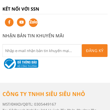
KẾT NỐI VỚI SSN
NHẬN BẢN TIN KHUYẾN MÃI
ĐĂNG KÝ
CÔNG TY TNHH SIÊU SIÊU NHỎ
MST/ĐKKD/QĐTL: 0305449167