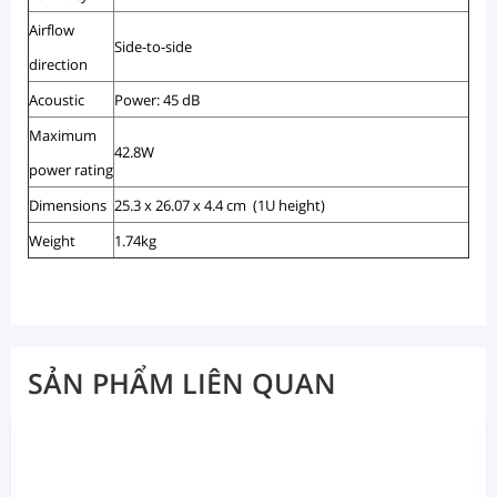
Airflow
Side-to-side
direction
Acoustic
Power: 45 dB
Maximum
42.8W
power rating
Dimensions
25.3 x 26.07 x 4.4 cm (1U height)
Weight
1.74kg
SẢN PHẨM LIÊN QUAN