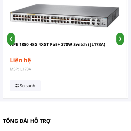
‹
›
HPE 1850 48G 4XGT PoE+ 370W Switch (JL173A)
Liên hệ
MSP: JL173A
So sánh
TỔNG ĐÀI HỖ TRỢ