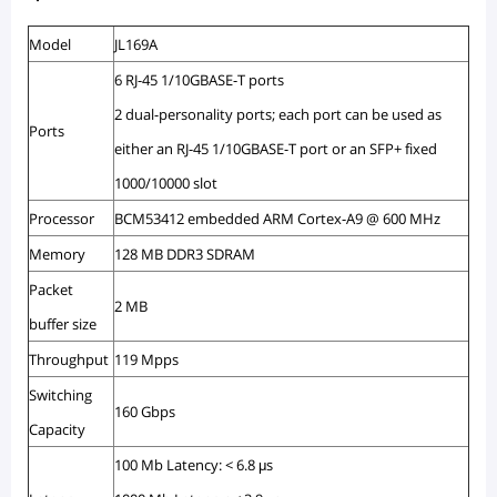
Model
JL169A
6 RJ-45 1/10GBASE-T ports
2 dual-personality ports; each port can be used as
Ports
either an RJ-45 1/10GBASE-T port or an SFP+ fixed
1000/10000 slot
Processor
BCM53412 embedded ARM Cortex-A9 @ 600 MHz
Memory
128 MB DDR3 SDRAM
Packet
2 MB
buffer size
Throughput
119 Mpps
Switching
160 Gbps
Capacity
100 Mb Latency: < 6.8 μs