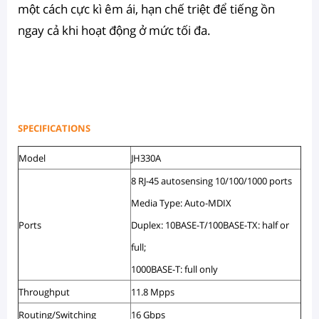
một cách cực kì êm ái, hạn chế triệt để tiếng ồn
ngay cả khi hoạt động ở mức tối đa.
SPECIFICATIONS
Model
JH330A
8 RJ-45 autosensing 10/100/1000 ports
Media Type: Auto-MDIX
Ports
Duplex: 10BASE-T/100BASE-TX: half or
full;
1000BASE-T: full only
Throughput
11.8 Mpps
Routing/Switching
16 Gbps