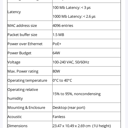
100 Mb Latency: < 3 μs
Latency
1000 Mb Latency: < 2.6 μs
MAC address size
4096 entries
Packet buffer size
1.5 MB
Power over Ethernet
PoE+
Power Budget
64W
Voltage
100-240 VAC, 50/60Hz
Max. Power rating
80W
Operating temperature
0°C to 40°C
Operating relative
15% to 95%, noncondensing
humidity
Mounting & Enclosure
Desktop (rear port)
Acoustic
Fanless
Dimensions
23.47 x 10.49 x 2.69 cm (1U height)