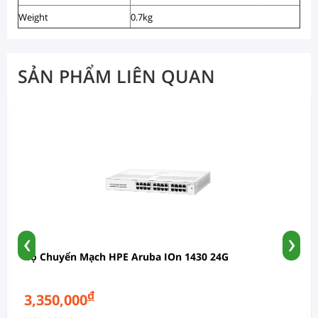
Weight
0.7kg
SẢN PHẨM LIÊN QUAN
‹
›
Bộ Chuyển Mạch HPE Aruba IOn 1430 24G
đ
3,350,000