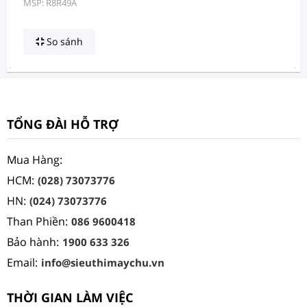
MSP: R8R49A
So sánh
TỔNG ĐÀI HỖ TRỢ
Mua Hàng:
HCM:
(028) 73073776
HN:
(024) 73073776
Than Phiền:
086 9600418
Bảo hành:
1900 633 326
Email:
info@sieuthimaychu.vn
THỜI GIAN LÀM VIỆC