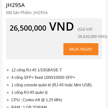
JH295A
Mã Sản Phẩm: JH295A
VND
26,500,000
(Giá VAT:
28,620,000 VND)
12 cổng RJ-45 1/10GBASE-T
4 cổng SFP+ fixed 1000/10000 SFP+
1 cổng console quản trị (RJ-45 hoặc Mini USB)
1 cổng RJ-45 quản lý
CPU : Cortex-A9 @ 1.25 MHz
RAM : 1 GB SDRAM