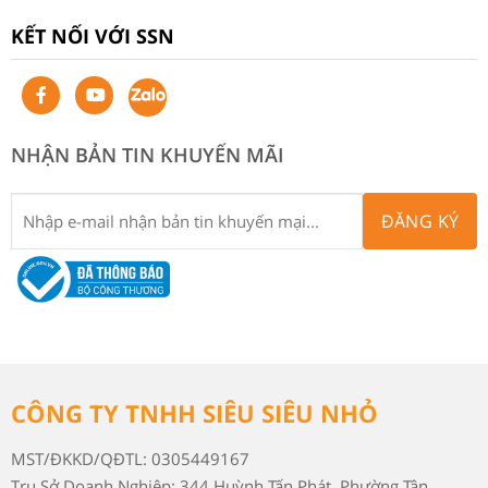
KẾT NỐI VỚI SSN
NHẬN BẢN TIN KHUYẾN MÃI
ĐĂNG KÝ
CÔNG TY TNHH SIÊU SIÊU NHỎ
MST/ĐKKD/QĐTL: 0305449167
Trụ Sở Doanh Nghiệp: 344 Huỳnh Tấn Phát, Phường Tân