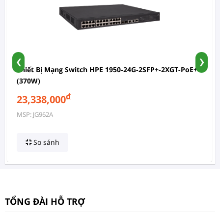
‹
›
Thiết Bị Mạng Switch HPE 1950-24G-2SFP+-2XGT-PoE+
(370W)
đ
23,338,000
MSP: JG962A
So sánh
TỔNG ĐÀI HỖ TRỢ