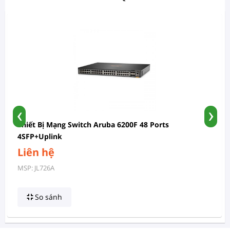
‹
›
Thiết Bị Mạng Switch Aruba 6200F 48 Ports
4SFP+Uplink
Liên hệ
MSP: JL726A
So sánh