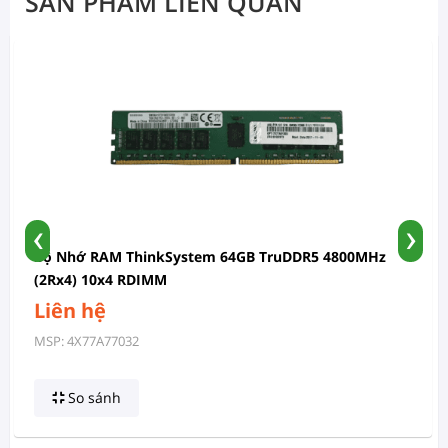
SẢN PHẨM LIÊN QUAN
‹
›
Bộ Nhớ RAM ThinkSystem 64GB TruDDR5 4800MHz
(2Rx4) 10x4 RDIMM
Liên hệ
MSP: 4X77A77032
So sánh