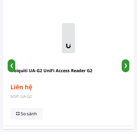
‹
›
Ubiquiti UA-G2 UniFi Access Reader G2
Liên hệ
MSP: UA-G2
So sánh