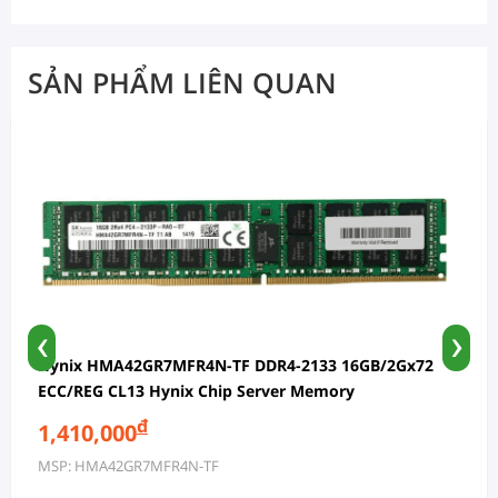
SẢN PHẨM LIÊN QUAN
‹
›
Hynix HMA42GR7MFR4N-TF DDR4-2133 16GB/2Gx72
ECC/REG CL13 Hynix Chip Server Memory
đ
1,410,000
MSP: HMA42GR7MFR4N-TF