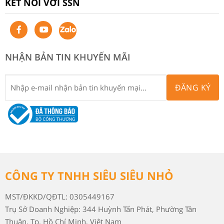
KẾT NỐI VỚI SSN
NHẬN BẢN TIN KHUYẾN MÃI
ĐĂNG KÝ
CÔNG TY TNHH SIÊU SIÊU NHỎ
MST/ĐKKD/QĐTL: 0305449167
Trụ Sở Doanh Nghiệp: 344 Huỳnh Tấn Phát, Phường Tân
Thuận, Tp. Hồ Chí Minh, Việt Nam