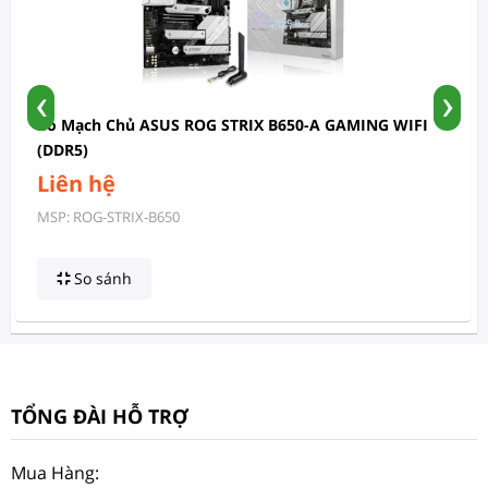
‹
›
Bo Mạch Chủ ASUS ROG STRIX B650-A GAMING WIFI
(DDR5)
Liên hệ
MSP: ROG-STRIX-B650
So sánh
TỔNG ĐÀI HỖ TRỢ
Mua Hàng: