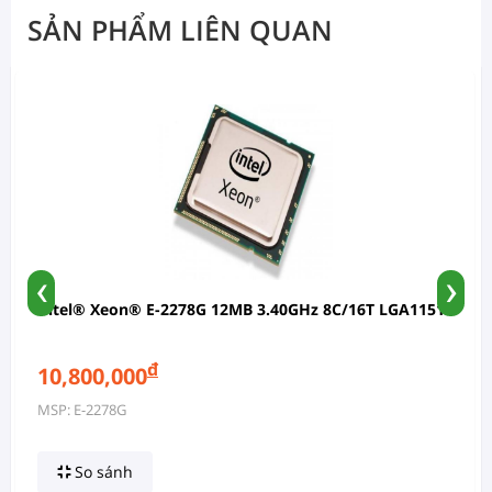
SẢN PHẨM LIÊN QUAN
‹
›
Intel® Xeon® E-2278G 12MB 3.40GHz 8C/16T LGA1151
đ
10,800,000
MSP: E-2278G
So sánh