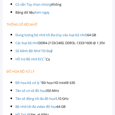
Có sẵn Tùy chọn nhúng
Không
Bảng dữ liệu
Xem ngay
THÔNG SỐ BỘ NHỚ
Dung lượng bộ nhớ tối Đa (tùy vào loại bộ nhớ)
64 GB
Các loại bộ nhớ
DDR4-2133/2400, DDR3L-1333/1600 @ 1.35V
Số Kênh Bộ Nhớ Tối Đa
2
‡
Hỗ trợ Bộ nhớ ECC
Có
ĐỒ HỌA BỘ XỬ LÝ
‡
Đồ họa bộ xử lý
Đồ họa HD Intel® 630
Tần số cơ sở đồ họa
350 MHz
Tần số động tối đa đồ họa
1,10 GHz
Bộ nhớ tối đa video đồ họa
64 GB
Hỗ Trợ 4K
Yes, at 60Hz