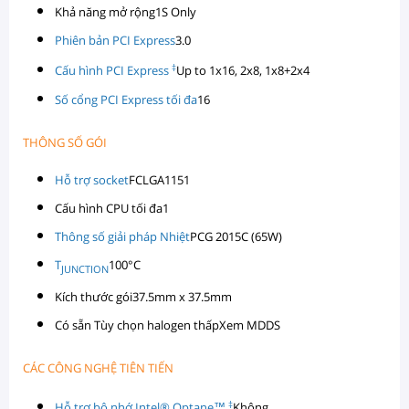
Khả năng mở rộng
1S Only
Phiên bản PCI Express
3.0
‡
Cấu hình PCI Express
Up to 1x16, 2x8, 1x8+2x4
Số cổng PCI Express tối đa
16
THÔNG SỐ GÓI
Hỗ trợ socket
FCLGA1151
Cấu hình CPU tối đa
1
Thông số giải pháp Nhiệt
PCG 2015C (65W)
T
100°C
JUNCTION
Kích thước gói
37.5mm x 37.5mm
Có sẵn Tùy chọn halogen thấp
Xem MDDS
CÁC CÔNG NGHỆ TIÊN TIẾN
‡
Hỗ trợ bộ nhớ Intel® Optane™
Không