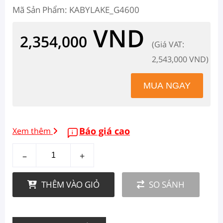
Mã Sản Phẩm: KABYLAKE_G4600
VND
2,354,000
(Giá VAT:
2,543,000 VND)
Báo giá cao
Xem thêm
–
+
THÊM VÀO GIỎ
SO SÁNH