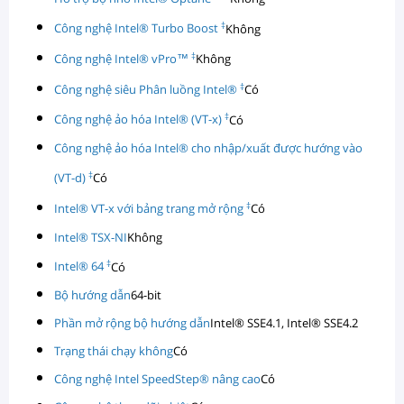
‡
Công nghệ Intel® Turbo Boost
Không
‡
Công nghệ Intel® vPro™
Không
‡
Công nghệ siêu Phân luồng Intel®
Có
‡
Công nghệ ảo hóa Intel® (VT-x)
Có
Công nghệ ảo hóa Intel® cho nhập/xuất được hướng vào
‡
(VT-d)
Có
‡
Intel® VT-x với bảng trang mở rộng
Có
Intel® TSX-NI
Không
‡
Intel® 64
Có
Bộ hướng dẫn
64-bit
Phần mở rộng bộ hướng dẫn
Intel® SSE4.1, Intel® SSE4.2
Trạng thái chạy không
Có
Công nghệ Intel SpeedStep® nâng cao
Có