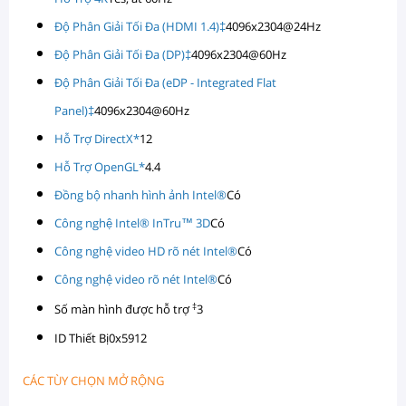
Độ Phân Giải Tối Đa (HDMI 1.4)‡
4096x2304@24Hz
Độ Phân Giải Tối Đa (DP)‡
4096x2304@60Hz
Độ Phân Giải Tối Đa (eDP - Integrated Flat
Panel)‡
4096x2304@60Hz
Hỗ Trợ DirectX*
12
Hỗ Trợ OpenGL*
4.4
Đồng bộ nhanh hình ảnh Intel®
Có
Công nghệ Intel® InTru™ 3D
Có
Công nghệ video HD rõ nét Intel®
Có
Công nghệ video rõ nét Intel®
Có
‡
Số màn hình được hỗ trợ
3
ID Thiết Bị
0x5912
CÁC TÙY CHỌN MỞ RỘNG