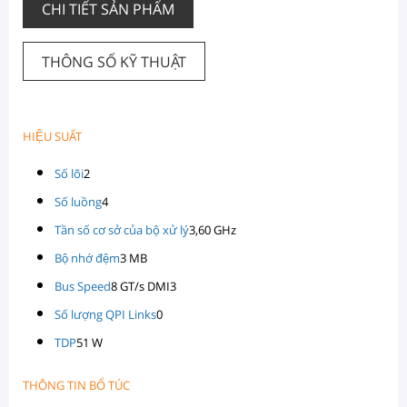
CHI TIẾT SẢN PHẨM
THÔNG SỐ KỸ THUẬT
HIỆU SUẤT
Số lõi
2
Số luồng
4
Tần số cơ sở của bộ xử lý
3,60 GHz
Bộ nhớ đệm
3 MB
Bus Speed
8 GT/s DMI3
Số lượng QPI Links
0
TDP
51 W
THÔNG TIN BỔ TÚC