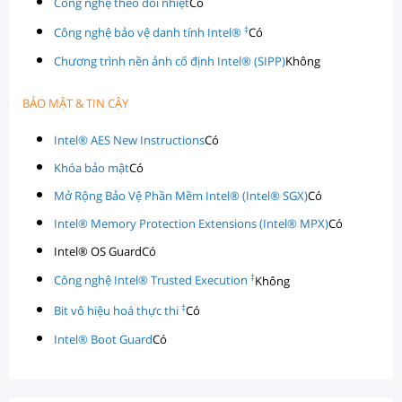
Công nghệ theo dõi nhiệt
Có
‡
Công nghệ bảo vệ danh tính Intel®
Có
Chương trình nền ảnh cố định Intel® (SIPP)
Không
BẢO MẬT & TIN CẬY
Intel® AES New Instructions
Có
Khóa bảo mật
Có
Mở Rộng Bảo Vệ Phần Mềm Intel® (Intel® SGX)
Có
Intel® Memory Protection Extensions (Intel® MPX)
Có
Intel® OS Guard
Có
‡
Công nghệ Intel® Trusted Execution
Không
‡
Bit vô hiệu hoá thực thi
Có
Intel® Boot Guard
Có