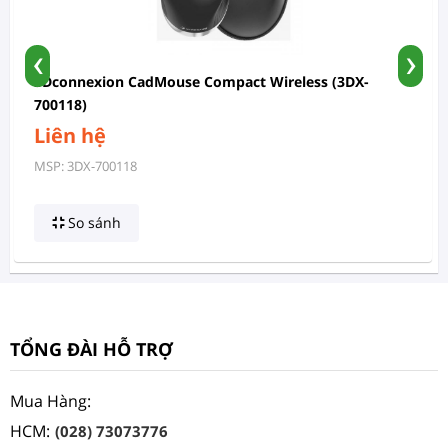
‹
›
3Dconnexion CadMouse Compact Wireless (3DX-
700118)
Liên hệ
MSP: 3DX-700118
So sánh
TỔNG ĐÀI HỖ TRỢ
Mua Hàng:
HCM:
(028) 73073776