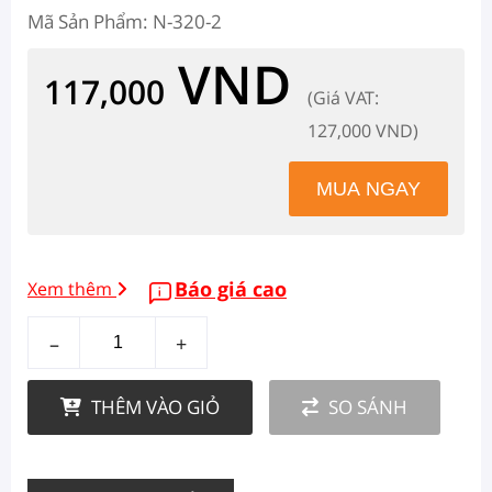
Mã Sản Phẩm: N-320-2
VND
117,000
(Giá VAT:
127,000 VND)
Báo giá cao
Xem thêm
–
+
THÊM VÀO GIỎ
SO SÁNH