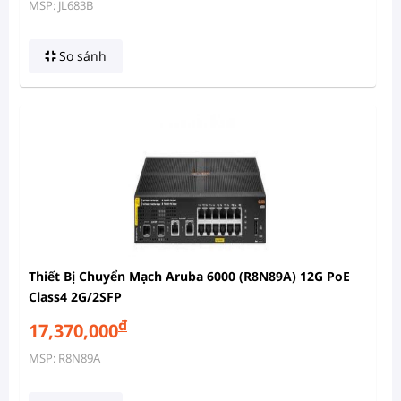
MSP: JL683B
So sánh
Thiết Bị Chuyển Mạch Aruba 6000 (R8N89A) 12G PoE
Class4 2G/2SFP
đ
17,370,000
MSP: R8N89A