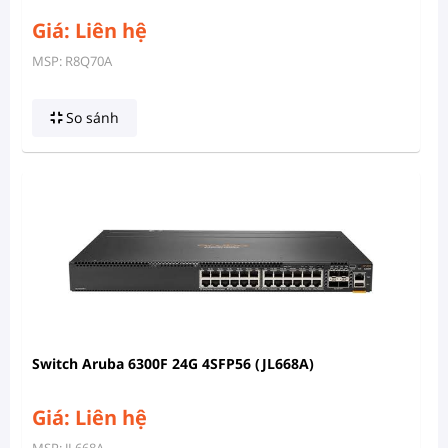
Giá: Liên hệ
MSP: R8Q70A
So sánh
Switch Aruba 6300F 24G 4SFP56 (JL668A)
Giá: Liên hệ
MSP: JL668A