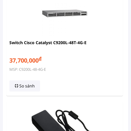
Switch Cisco Catalyst C9200L-48T-4G-E
đ
37,700,000
MSP: C9200L-48-4G-E
So sánh