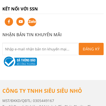
KẾT NỐI VỚI SSN
NHẬN BẢN TIN KHUYẾN MÃI
ĐĂNG KÝ
CÔNG TY TNHH SIÊU SIÊU NHỎ
MST/ĐKKD/QĐTL: 0305449167