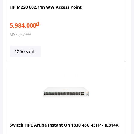
HP M220 802.11n WW Access Point
đ
5,984,000
MSP: J9799A
So sánh
Switch HPE Aruba Instant On 1830 48G 4SFP - JL814A