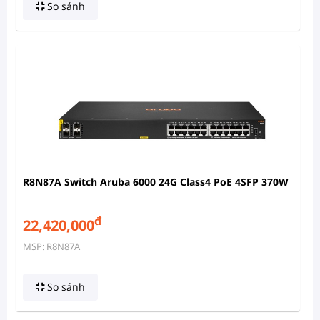
So sánh
R8N87A Switch Aruba 6000 24G Class4 PoE 4SFP 370W
đ
22,420,000
MSP: R8N87A
So sánh