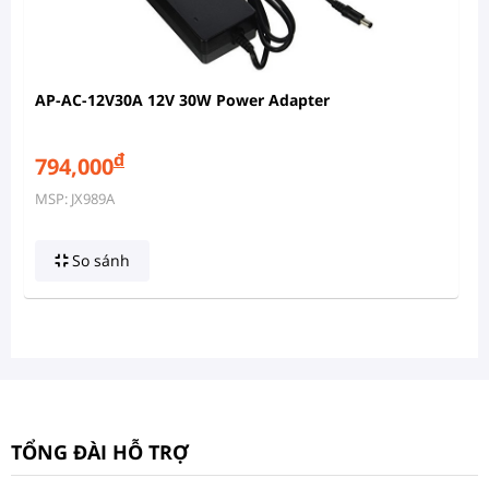
AP-AC-12V30A 12V 30W Power Adapter
đ
794,000
MSP: JX989A
So sánh
TỔNG ĐÀI HỖ TRỢ