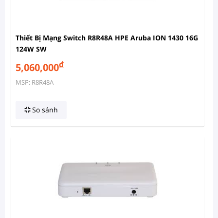
Thiết Bị Mạng Switch R8R48A HPE Aruba ION 1430 16G
124W SW
đ
5,060,000
MSP: R8R48A
So sánh