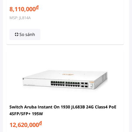
đ
8,110,000
MSP: JL814A
So sánh
Switch Aruba Instant On 1930 JL683B 24G Class4 PoE
4SFP/SFP+ 195W
đ
12,620,000