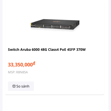
Switch Aruba 6000 48G Class4 PoE 4SFP 370W
đ
33,350,000
MSP: R8N85A
So sánh