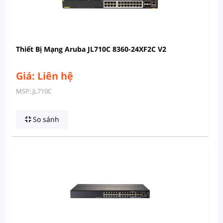
Thiết Bị Mạng Aruba JL710C 8360-24XF2C V2
Giá: Liên hệ
MSP: JL710C
So sánh