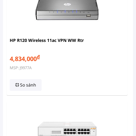
HP R120 Wireless 11ac VPN WW Rtr
đ
4,834,000
MSP: J9977A
So sánh