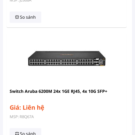
So sánh
Switch Aruba 6200M 24x 1GE RJ45, 4x 10G SFP+
Giá: Liên hệ
MSP: R8Q67A
So sánh