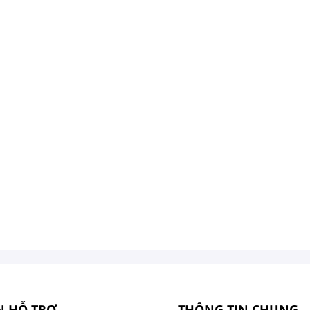
N HỖ TRỢ
THÔNG TIN CHUNG