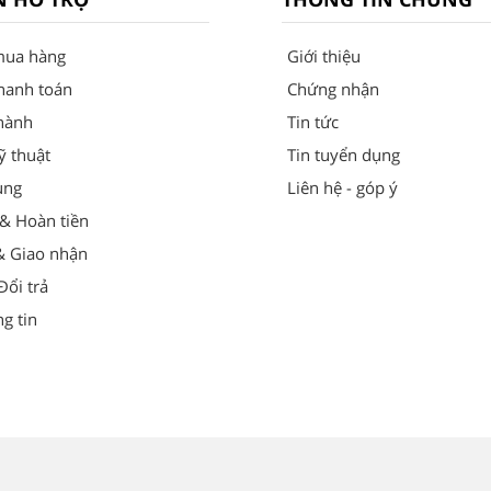
mua hàng
Giới thiệu
hanh toán
Chứng nhận
hành
Tin tức
ỹ thuật
Tin tuyển dụng
ung
Liên hệ - góp ý
 & Hoàn tiền
& Giao nhận
ổi trả
g tin