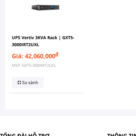
UPS Vertiv 3KVA Rack | GXT5-
3000IRT2UXL
đ
Giá: 42,060,000
MSP: GXT5-3000IRT2UXL
So sánh
TỔNG ĐÀI HỖ TRỢ
THÔNG TI