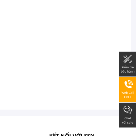
Kiểm tra
bảo hành
Web Call
FREE
Chat
với sale
KẾT NỐI VỚI SSN