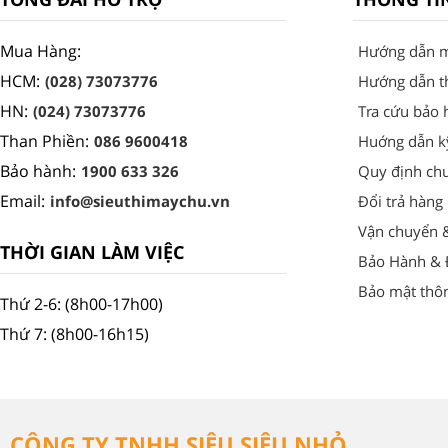
Mua Hàng:
Hướng dẫn 
HCM:
(028) 73073776
Hướng dẫn t
HN:
(024) 73073776
Tra cứu bảo 
Than Phiền:
086 9600418
Huớng dẫn k
Bảo hành:
1900 633 326
Quy định ch
Email:
info@sieuthimaychu.vn
Đổi trả hàng
Vận chuyển 
THỜI GIAN LÀM VIỆC
Bảo Hành & Đ
Bảo mật thôn
Thứ 2-6: (8h00-17h00)
Thứ 7: (8h00-16h15)
CÔNG TY TNHH SIÊU SIÊU NHỎ