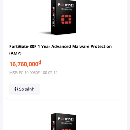
FortiGate-80F 1 Year Advanced Malware Protection
(AMP)
đ
16,760,000
MSP: FC-10-0080F-100-02-12
So sánh