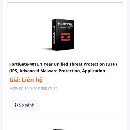
FortiGate-401E 1 Year Unified Threat Protection (UTP)
(IPS, Advanced Malware Protection, Application
Control, URL, DNS & Video Filtering, Antispam Service,
Giá: Liên hệ
And FortiCare Premium)
MSP: FC-10-0401E-950-02-12
So sánh