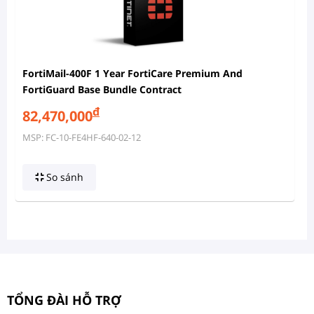
FortiMail-400F 1 Year FortiCare Premium And
FortiGuard Base Bundle Contract
đ
82,470,000
MSP: FC-10-FE4HF-640-02-12
So sánh
TỔNG ĐÀI HỖ TRỢ