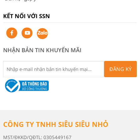
KẾT NỐI VỚI SSN
NHẬN BẢN TIN KHUYẾN MÃI
ĐĂNG KÝ
CÔNG TY TNHH SIÊU SIÊU NHỎ
MST/ĐKKD/QĐTL: 0305449167