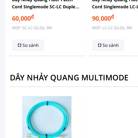
Cord Singlemode SC-LC Duplex
Cord Singlemode LC-
3M
3M
đ
đ
60,000
90,000
MSP: SC-LC-SG-DL-3M
MSP: LC-LC-SG-DL-3M
So sánh
So sánh
DÂY NHẢY QUANG MULTIMODE