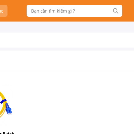
ục
r Patch