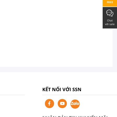
FREE
Chat
với sale
KẾT NỐI VỚI SSN