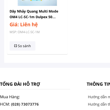
Dây Nhảy Quang Multi Mode
OM4 LC-SC-1m Dulpex 50
/125μm
Giá: Liên hệ
MSP: OM4-LC-SC-1M
So sánh
TỔNG ĐÀI HỖ TRỢ
THÔNG TI
Mua Hàng:
Hướng dẫn 
HCM:
(028) 73073776
Hướng dẫn t