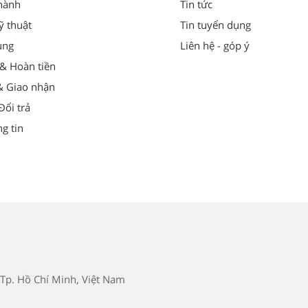
hành
Tin tức
ỹ thuật
Tin tuyển dụng
ung
Liên hệ - góp ý
 & Hoàn tiền
& Giao nhận
ổi trả
g tin
Tp. Hồ Chí Minh, Việt Nam