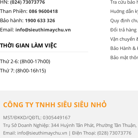
HN:
(024) 73073776
Tra cứu bảo 
Than Phiền:
086 9600418
Huớng dẫn k
Bảo hành:
1900 633 326
Quy định ch
Email:
info@sieuthimaychu.vn
Đổi trả hàng
Vận chuyển 
THỜI GIAN LÀM VIỆC
Bảo Hành & Đ
Bảo mật thôn
Thứ 2-6: (8h00-17h00)
Thứ 7: (8h00-16h15)
CÔNG TY TNHH SIÊU SIÊU NHỎ
MST/ĐKKD/QĐTL: 0305449167
Trụ Sở Doanh Nghiệp: 344 Huỳnh Tấn Phát, Phường Tân Thuận, 
Email: info@sieuthimaychu.vn | Điện Thoại: (028) 73073776