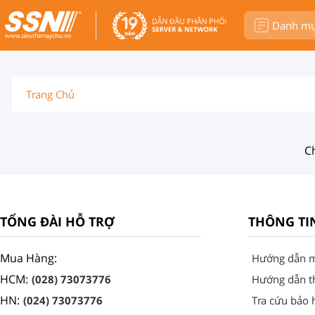
Danh m
Trang Chủ
C
TỔNG ĐÀI HỖ TRỢ
THÔNG TI
Mua Hàng:
Hướng dẫn 
HCM:
(028) 73073776
Hướng dẫn t
HN:
(024) 73073776
Tra cứu bảo 