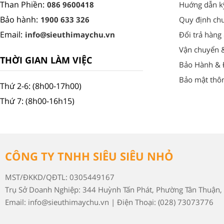
Than Phiền:
086 9600418
Huớng dẫn k
Bảo hành:
1900 633 326
Quy định ch
Email:
info@sieuthimaychu.vn
Đổi trả hàng
Vận chuyển 
THỜI GIAN LÀM VIỆC
Bảo Hành & Đ
Bảo mật thôn
Thứ 2-6: (8h00-17h00)
Thứ 7: (8h00-16h15)
CÔNG TY TNHH SIÊU SIÊU NHỎ
MST/ĐKKD/QĐTL: 0305449167
Trụ Sở Doanh Nghiệp: 344 Huỳnh Tấn Phát, Phường Tân Thuận, 
Email: info@sieuthimaychu.vn | Điện Thoại: (028) 73073776