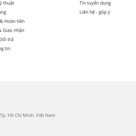
ỹ thuật
Tin tuyển dụng
ung
Liên hệ - góp ý
 & Hoàn tiền
& Giao nhận
ổi trả
g tin
Tp. Hồ Chí Minh, Việt Nam