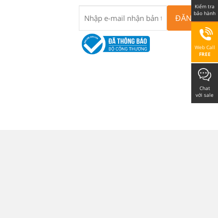
Kiểm tra
bảo hành
ĐĂNG KÝ
Web Call
FREE
Chat
với sale