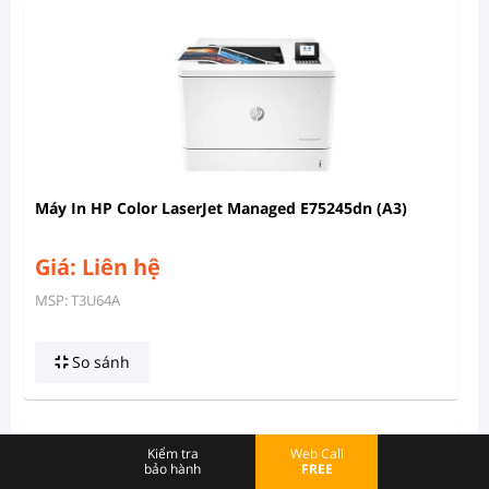
Máy In HP Color LaserJet Managed E75245dn (A3)
Giá: Liên hệ
MSP: T3U64A
So sánh
Kiểm tra
Web Call
bảo hành
FREE